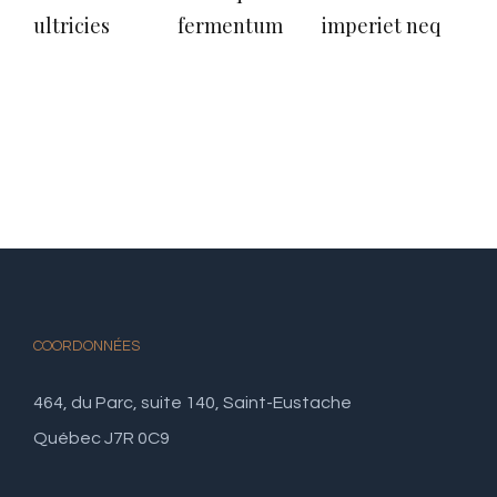
ultricies
fermentum
imperiet neq
sed
COORDONNÉES
464, du Parc, suite 140, Saint-Eustache
Québec J7R 0C9