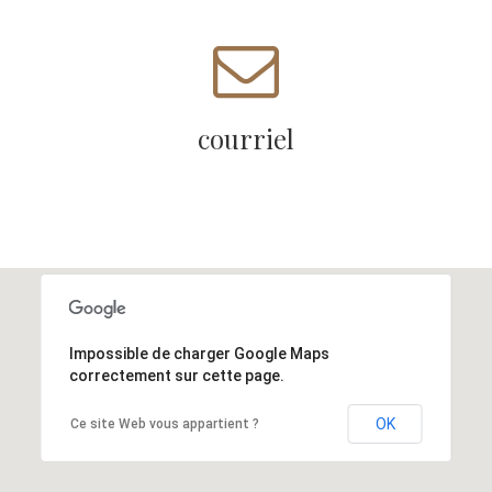
ÉCRIVEZ-NOUS
courriel
courriel
info@mustcom.ca
Impossible de charger Google Maps
correctement sur cette page.
OK
Ce site Web vous appartient ?