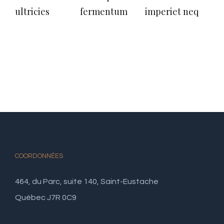
ultricies
fermentum
imperiet neq
arc
COORDONNÉES
464, du Parc, suite 140, Saint-Eustache
Québec J7R 0C9