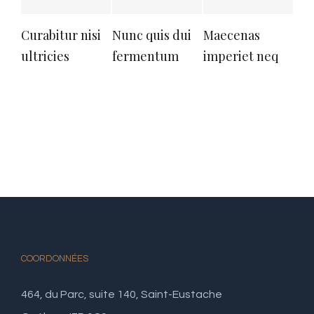
Curabitur nisi
Nunc quis dui
Maecenas
Viv
ultricies
fermentum
imperiet neq
arc
COORDONNÉES
464, du Parc, suite 140, Saint-Eustache