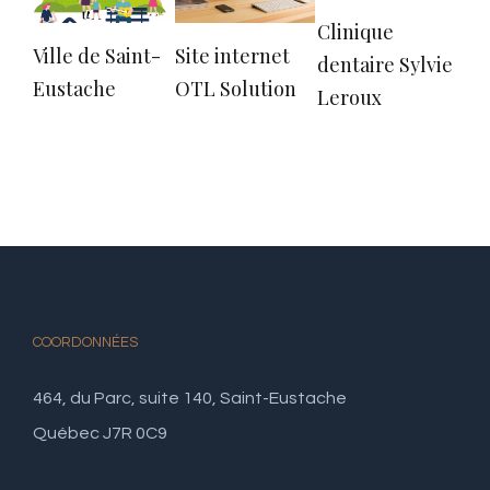
Clinique
Ville de Saint-
Site internet
Sit
dentaire Sylvie
Eustache
OTL Solution
Phy
Leroux
COORDONNÉES
464, du Parc, suite 140, Saint-Eustache
Québec J7R 0C9