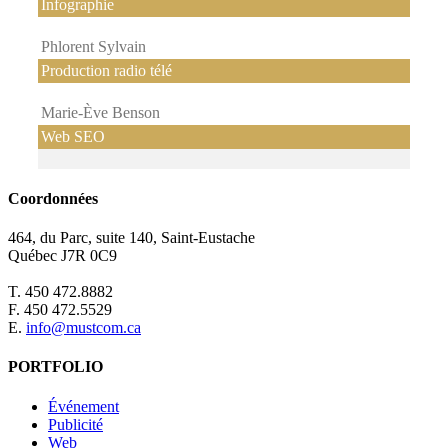
Infographie
Phlorent Sylvain
Production radio télé
Marie-Ève Benson
Web SEO
Coordonnées
464, du Parc, suite 140, Saint-Eustache
Québec J7R 0C9
T. 450 472.8882
F. 450 472.5529
E.
info@mustcom.ca
PORTFOLIO
Événement
Publicité
Web